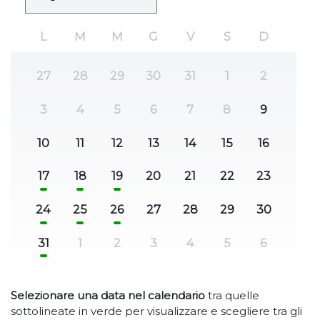
L
M
M
G
V
S
D
27
28
29
30
31
1
2
3
4
5
6
7
8
9
10
11
12
13
14
15
16
17
18
19
20
21
22
23
24
25
26
27
28
29
30
31
1
2
3
4
5
6
Selezionare una data nel calendario
tra quelle
sottolineate in verde per visualizzare e scegliere tra gli