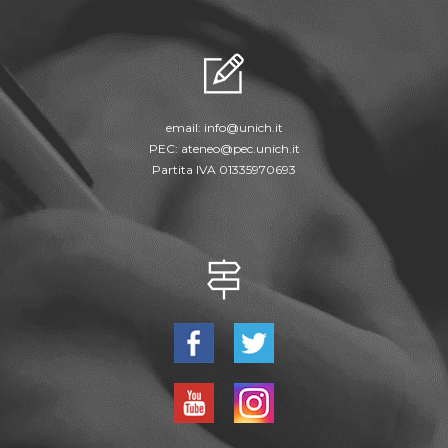
email:
info@unich.it
PEC:
ateneo@pec.unich.it
Partita IVA 01335970693