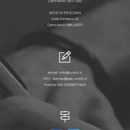
Centralino 0871.3551
SEDE DI PESCARA
Viale Pindaro,42
Centralino 085.45371
email:
info@unich.it
PEC:
ateneo@pec.unich.it
Partita IVA 01335970693