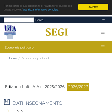
Per migliorare la tua esperienza di navigazione, questo sito
Accetta!
utilizza i cookie.
Visualizza informativa completa
Cerca
Economia politica b
Home
Economia politica b
Edizioni di altri A.A.:
2025/2026
2026/2027
DATI INSEGNAMENTO
A.A.: