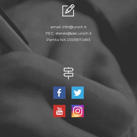
email:
info@unich.it
PEC:
ateneo@pec.unich.it
Partita IVA 01335970693