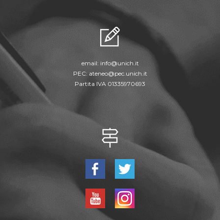
email:
info@unich.it
PEC:
ateneo@pec.unich.it
Partita IVA 01335970693