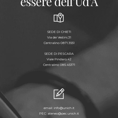
essere dell'Ud'A
SEDE DI CHIETI
Via dei Vestini,31
Centralino 0871.3551
SEDE DI PESCARA
Viale Pindaro,42
Centralino 085.45371
email:
info@unich.it
PEC:
ateneo@pec.unich.it