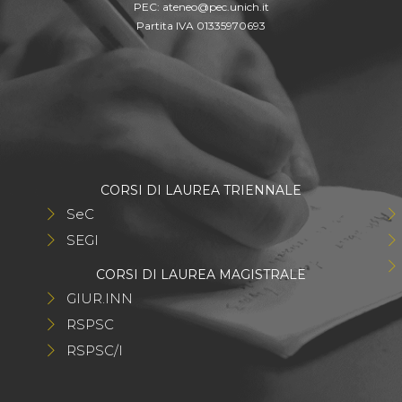
PEC:
ateneo@pec.unich.it
Partita IVA 01335970693
CORSI DI LAUREA TRIENNALE
SeC
SEGI
CORSI DI LAUREA MAGISTRALE
GIUR.INN
RSPSC
RSPSC/I