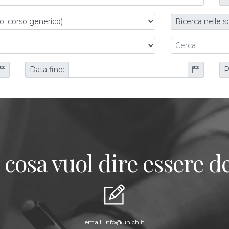
Ricerca nelle s
Data fine:
P
 cosa vuol dire essere de
email:
info@unich.it