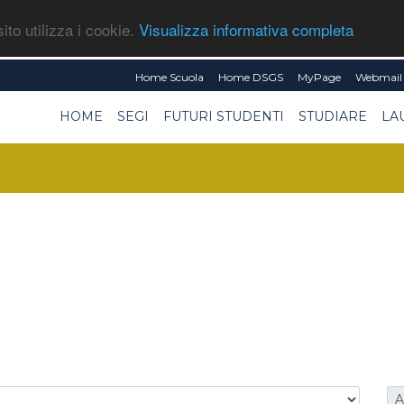
ito utilizza i cookie.
Visualizza informativa completa
Home Scuola
Home DSGS
MyPage
Webmail 
HOME
SEGI
FUTURI STUDENTI
STUDIARE
LA
A