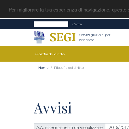
Per migliorare la tua esperienza di navigazione, questo s
Cerca
Servizi giuridici per
l'impresa
Filosofia del diritto
Home
Filosofia del diritto
Avvisi
A.A. insegnamenti da visualizzare