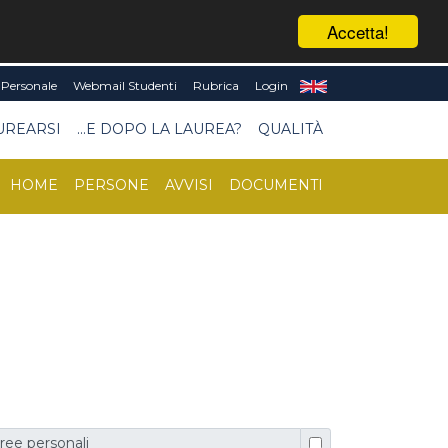
Accetta!
Personale
Webmail Studenti
Rubrica
Login
UREARSI
...E DOPO LA LAUREA?
QUALITÀ
HOME
PERSONE
AVVISI
DOCUMENTI
ree personali