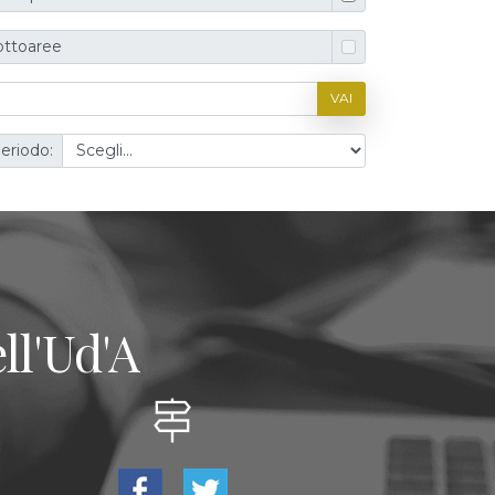
ottoaree
VAI
eriodo:
ll'Ud'A